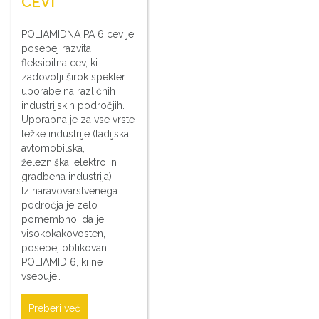
CEVI
POLIAMIDNA PA 6 cev je
posebej razvita
fleksibilna cev, ki
zadovolji širok spekter
uporabe na različnih
industrijskih področjih.
Uporabna je za vse vrste
težke industrije (ladijska,
avtomobilska,
železniška, elektro in
gradbena industrija).
Iz naravovarstvenega
področja je zelo
pomembno, da je
visokokakovosten,
posebej oblikovan
POLIAMID 6, ki ne
vsebuje…
Preberi več