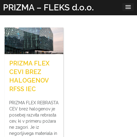
Skip
PRIZMA – FLEKS d.o.o.
to
content
PRIZMA FLEX
CEVI BREZ
HALOGENOV
RFSS IEC
PRIZMA FLEX REBRASTA
CEV brez halogenov je
posebej razvita rebrasta
cev, ki v primeru požara
ne zagori. Je iz
negorljivega materiala in